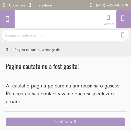
Conectare
Inregistrare
(+40) 726 940 478
Începe
o
căutare
home
Pagina cautata nu a fost gasita!
aici
...
Pagina cautata nu a fost gasita!
Ai cautat o pagina pe care nu am reusit sa o gasesc.
Reincearca sau contacteaza-ne daca suspectezi o
eroare.
CONTINUA