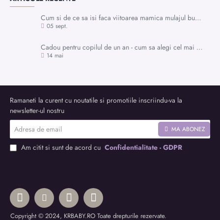
Cum si de ce sa isi faca viitoarea mamica mulajul burticii?
05
sept.
Cadou pentru copilul de un an - cum sa alegi cel mai potrivit dar pentru momentele speciale din preajma primei aniversari
14
mai
Ramaneti la curent cu noutatile si promotiile inscriindu-va la
newsletter-ul nostru
Adresa
MA ABONEZ
de
email
Am citit si sunt de acord cu
Confidentialitate - GDPR
Copyright © 2024, KRBABY.RO Toate drepturile rezervate.