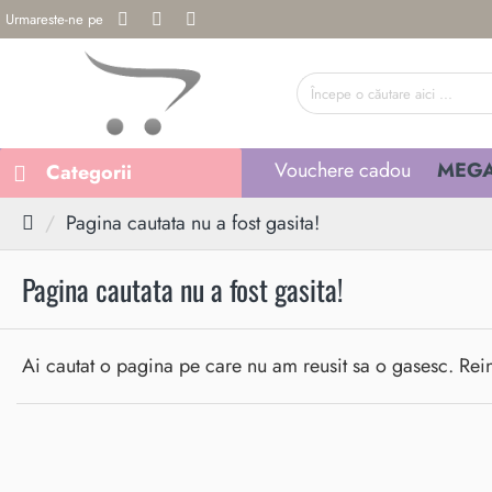
Urmareste-ne pe
Începe
o
căutare
Vouchere cadou
MEGA
Categorii
aici
...
h
Pagina cautata nu a fost gasita!
o
m
Pagina cautata nu a fost gasita!
e
Ai cautat o pagina pe care nu am reusit sa o gasesc. Rei