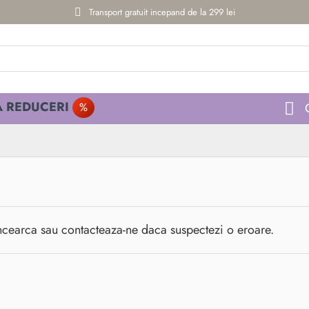
Transport gratuit incepand de la 299 lei
 REDUCERI
%
ncearca sau contacteaza-ne daca suspectezi o eroare.