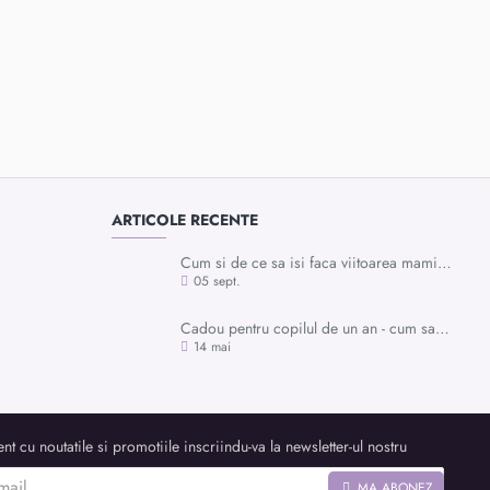
ARTICOLE RECENTE
Cum si de ce sa isi faca viitoarea mamica mulajul burticii?
05
sept.
Cadou pentru copilul de un an - cum sa alegi cel mai potrivit dar pentru momentele speciale din preajma primei aniversari
14
mai
nt cu noutatile si promotiile inscriindu-va la newsletter-ul nostru
MA ABONEZ