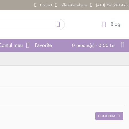
Contact
office@krbaby.ro
(+40) 726 940 478
Blog
Contul meu
Favorite
0 produs(e) - 0.00 Lei
CONTINUA